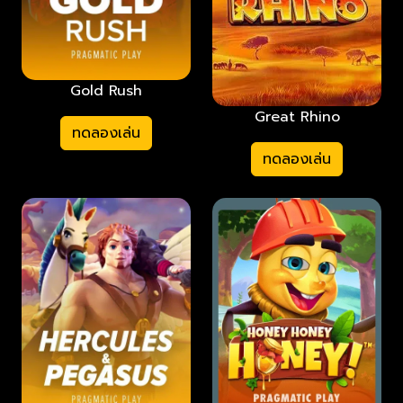
Gold Rush
Great Rhino
ทดลองเล่น
ทดลองเล่น