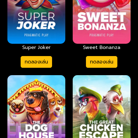
Super Joker
Sweet Bonanza
ทดลองเล่น
ทดลองเล่น