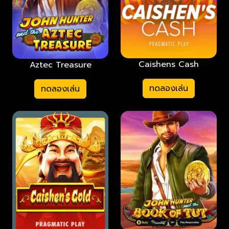
Caishens Cash
Aztec Treasure
ทดลองเล่น
ทดลองเล่น