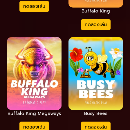
ทดลองเล่น
Buffalo King
ทดลองเล่น
Buffalo King Megaways
Busy Bees
ทดลองเล่น
ทดลองเล่น