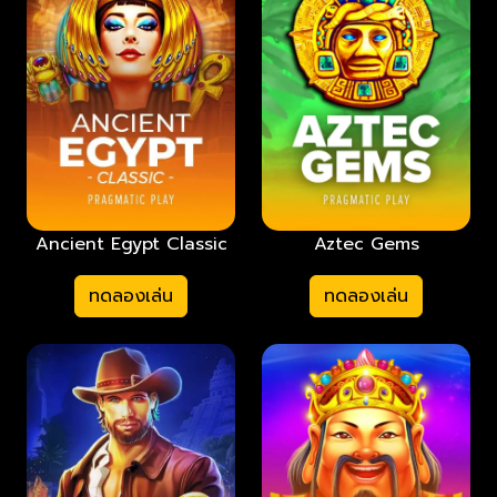
Ancient Egypt Classic
Aztec Gems
ทดลองเล่น
ทดลองเล่น