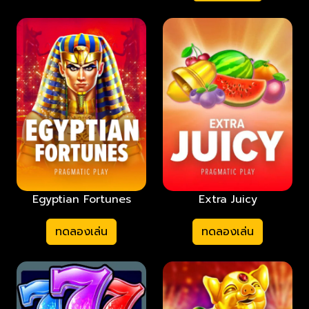
Egyptian Fortunes
Extra Juicy
ทดลองเล่น
ทดลองเล่น