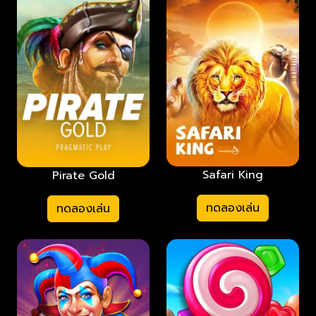
Safari King
Pirate Gold
ทดลองเล่น
ทดลองเล่น