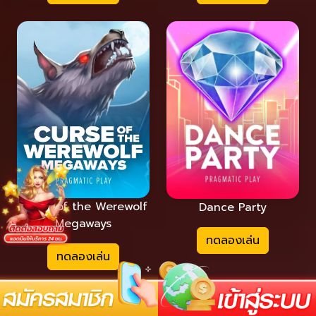
Curse of the Werewolf
Dance Party
Megaways
ทดลองเล่น
ทดลองเล่น