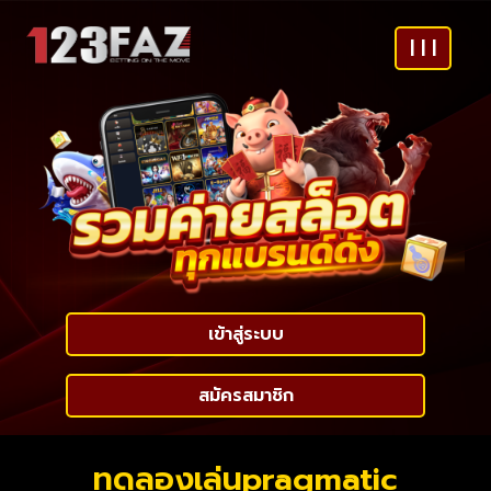
| | |
เข้าสู่ระบบ
สมัครสมาชิก
ทดลองเล่นpragmatic