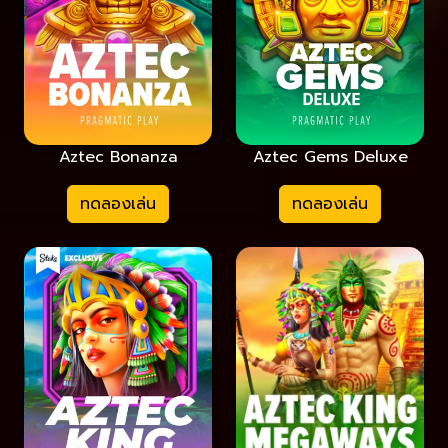
Aztec Bonanza
Aztec Gems Deluxe
ทดลองเล่น
ทดลองเล่น