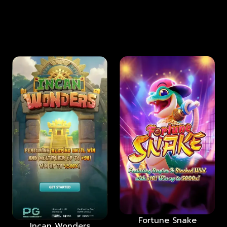
Fortune Snake
Incan Wonders