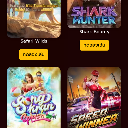
Shark Bounty
Safari Wilds
ทดลองเล่น
ทดลองเล่น