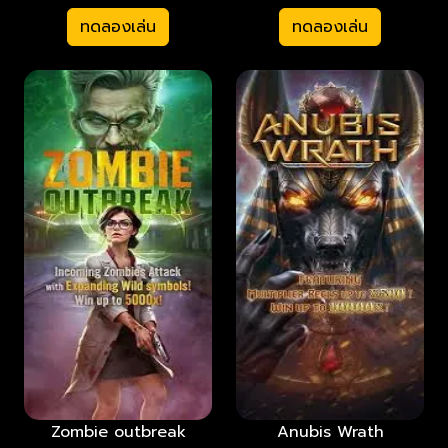
ทดลองเล่น
ทดลองเล่น
Zombie outbreak
Anubis Wrath