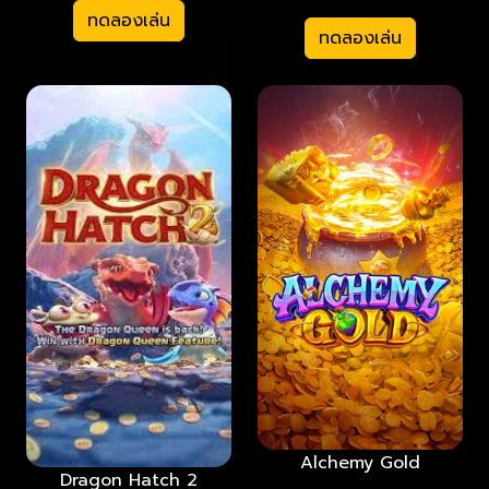
ทดลองเล่น
ทดลองเล่น
Alchemy Gold
Dragon Hatch 2