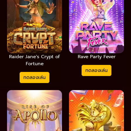
Raider Jane's Crypt of
Rave Party Fever
Fortune
ทดลองเล่น
ทดลองเล่น