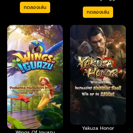
ทดลองเล่น
ทดลองเล่น
Yakuza Honor
Wings Of Iguazu