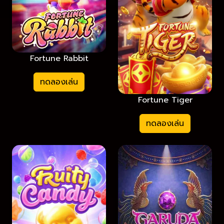
Fortune Rabbit
ทดลองเล่น
Fortune Tiger
ทดลองเล่น