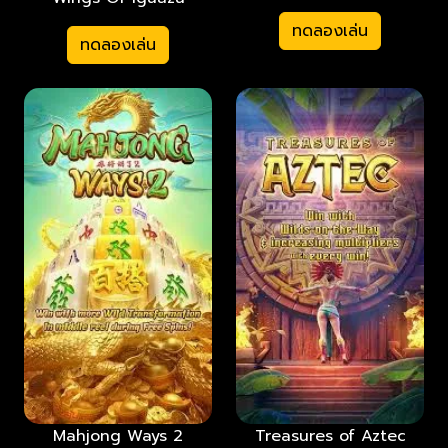
ทดลองเล่น
ทดลองเล่น
Mahjong Ways 2
Treasures of Aztec