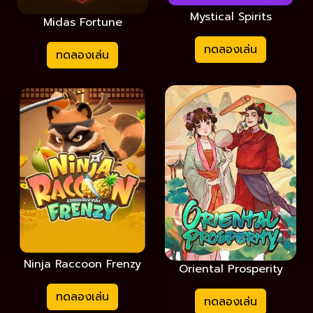
Mystical Spirits
Midas Fortune
ทดลองเล่น
ทดลองเล่น
Ninja Raccoon Frenzy
Oriental Prosperity
ทดลองเล่น
ทดลองเล่น