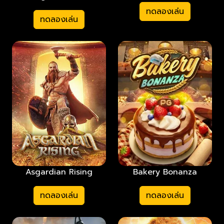
ทดลองเล่น
ทดลองเล่น
Asgardian Rising
Bakery Bonanza
ทดลองเล่น
ทดลองเล่น