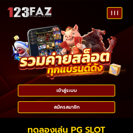
| | |
เข้าสู่ระบบ
สมัครสมาชิก
ทดลองเล่น PG SLOT