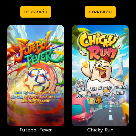
ทดลองเล่น
ทดลองเล่น
Futebol Fever
Chicky Run