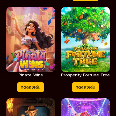
Pinata Wins
Prosperity Fortune Tree
ทดลองเล่น
ทดลองเล่น