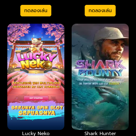
ทดลองเล่น
ทดลองเล่น
Lucky Neko
Shark Hunter