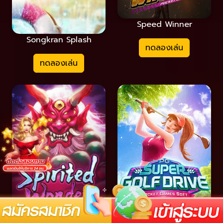
Speed Winner
Songkran Splash
ทดลองเล่น
ทดลองเล่น
Spirited Wonders